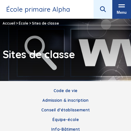
École primaire Alpha
Menu
Accueil
>
École
>
Sites de classe
Sites de classe
Code de vie
Admission & inscription
Conseil d’établissement
Équipe-école
Info-Bâtiment