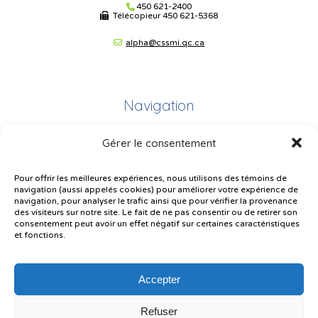
450 621-2400
Télécopieur
450 621-5368
alpha@cssmi.qc.ca
Navigation
Gérer le consentement
Plan du site
Portail Parents
Pour offrir les meilleures expériences, nous utilisons des témoins de
navigation (aussi appelés cookies) pour améliorer votre expérience de
Plainte – service à l’élève
navigation, pour analyser le trafic ainsi que pour vérifier la provenance
des visiteurs sur notre site. Le fait de ne pas consentir ou de retirer son
Politique de confidentialité
consentement peut avoir un effet négatif sur certaines caractéristiques
et fonctions.
Accepter
Refuser