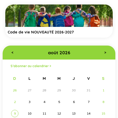
Code de vie NOUVEAUTÉ 2026-2027
août 2026
<
>
S’abonner au calendrier >
D
L
M
M
J
V
S
26
27
28
29
30
31
1
2
3
4
5
6
7
8
9
10
11
12
13
14
15