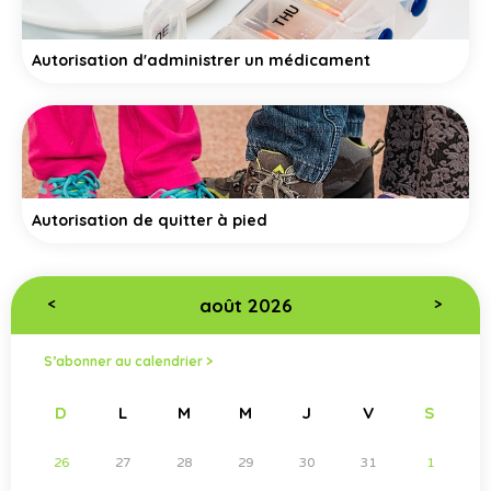
Autorisation d'administrer un médicament
Autorisation de quitter à pied
août 2026
<
>
S’abonner au calendrier >
D
L
M
M
J
V
S
26
27
28
29
30
31
1