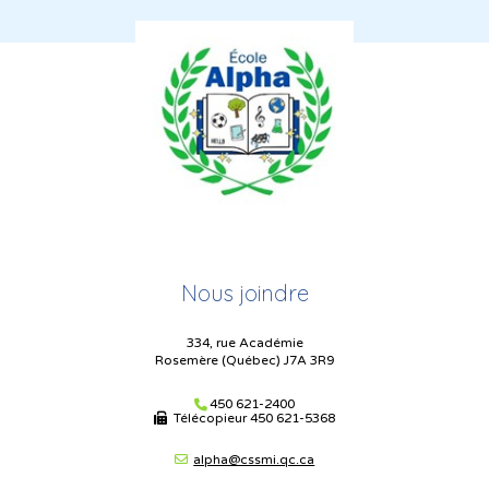
Nous joindre
334, rue Académie
Rosemère (Québec) J7A 3R9
450 621-2400
Télécopieur
450 621-5368
alpha@cssmi.qc.ca