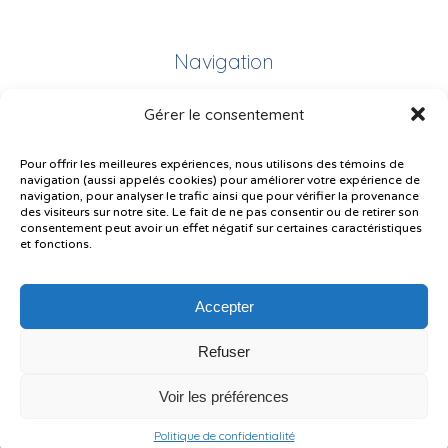
Navigation
Gérer le consentement
Plan du site
Portail Parents
Pour offrir les meilleures expériences, nous utilisons des témoins de
navigation (aussi appelés cookies) pour améliorer votre expérience de
Plainte – service à l’élève
navigation, pour analyser le trafic ainsi que pour vérifier la provenance
des visiteurs sur notre site. Le fait de ne pas consentir ou de retirer son
Politique de confidentialité
consentement peut avoir un effet négatif sur certaines caractéristiques
et fonctions.
Accepter
Refuser
© Gouvernement du Québec, 2026
Voir les préférences
Le CSSMI autorise certaines intelligences artificielles contrôlées et
sécurisées. Par conséquent, des outils d’intelligence artificielle autorisés
pourraient avoir été utilisés pour soutenir la rédaction de ce contenu.
Politique de confidentialité