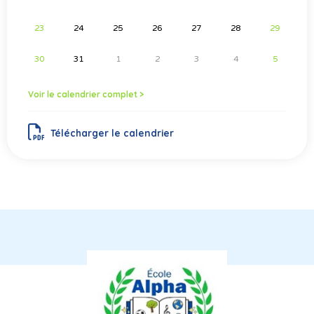
23
24
25
26
27
28
29
30
31
1
2
3
4
5
Voir le calendrier complet >
Télécharger le calendrier