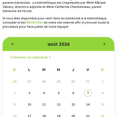
parents bénévoles. La bibliothèque est chapeautée par
Mme Maryse
Décary
, directrice adjointe et
Mme Catherine Charbonneau
, parent
bénévole de l’école.
Si vous êtes disponible pour venir faire du bénévolat à la bibliothèque,
Bénévolat
consulter le lien
de notre site internet afin d’y trouver toute la
procédure pour faire partie de notre équipe!
août 2026
<
>
S’abonner au calendrier >
D
L
M
M
J
V
S
26
27
28
29
30
31
1
2
3
4
5
6
7
8
9
10
11
12
13
14
15
16
17
18
19
20
21
22