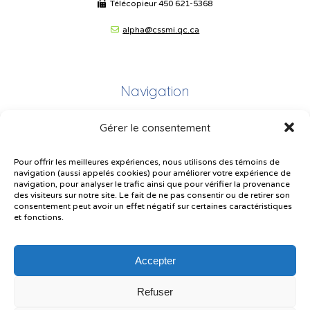
Télécopieur
450 621-5368
alpha@cssmi.qc.ca
Navigation
Gérer le consentement
Plan du site
Portail Parents
Pour offrir les meilleures expériences, nous utilisons des témoins de
navigation (aussi appelés cookies) pour améliorer votre expérience de
Plainte – service à l’élève
navigation, pour analyser le trafic ainsi que pour vérifier la provenance
des visiteurs sur notre site. Le fait de ne pas consentir ou de retirer son
Politique de confidentialité
consentement peut avoir un effet négatif sur certaines caractéristiques
et fonctions.
Accepter
Refuser