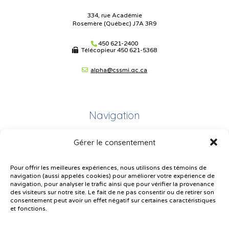
334, rue Académie
Rosemère (Québec) J7A 3R9
450 621-2400
Télécopieur
450 621-5368
alpha@cssmi.qc.ca
Navigation
Gérer le consentement
Plan du site
Portail Parents
Pour offrir les meilleures expériences, nous utilisons des témoins de
navigation (aussi appelés cookies) pour améliorer votre expérience de
Plainte – service à l’élève
navigation, pour analyser le trafic ainsi que pour vérifier la provenance
des visiteurs sur notre site. Le fait de ne pas consentir ou de retirer son
Politique de confidentialité
consentement peut avoir un effet négatif sur certaines caractéristiques
et fonctions.