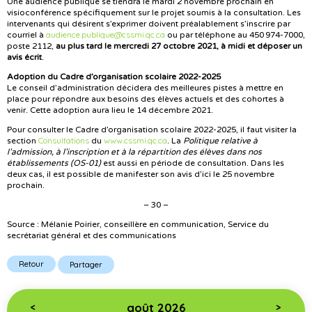
Une audience publique se tiendra le mardi 2 novembre prochain en
visioconférence spécifiquement sur le projet
soumis à la consultation. Les
intervenants qui désirent s’exprimer doivent préalablement s’inscrire par
audience.publique@cssmi.qc.ca
courriel à
ou par téléphone au 450 974-7000,
poste 2112,
au plus tard le mercredi 27 octobre 2021, à midi et déposer un
avis écrit
.
Adoption du Cadre d’organisation scolaire 2022-2025
Le conseil d’administration décidera des meilleures pistes à mettre en
place pour répondre aux besoins des élèves actuels et des cohortes à
venir. Cette adoption aura lieu le 14 décembre 2021.
Pour consulter le Cadre d’organisation scolaire 2022-2025, il faut visiter la
Consultations
www.cssmi.qc.ca
section
du
. La
Politique relative à
l’admission, à l’inscription et à la répartition des élèves dans nos
établissements (OS-01)
est aussi en période de consultation. Dans les
deux cas, il est possible de manifester son avis d’ici le 25 novembre
prochain.
– 30 –
Source : Mélanie Poirier, conseillère en communication, Service du
secrétariat général et des communications
Retour
Partager
août 2026
<
>