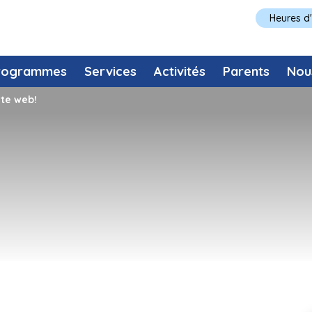
Heures d
rogrammes
Services
Activités
Parents
Nou
te web!