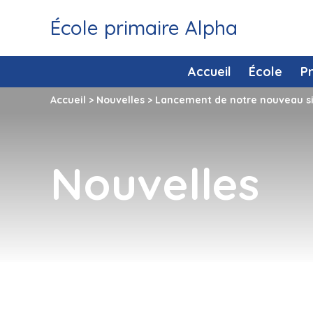
École primaire Alpha
Accueil
École
P
Accueil
>
Nouvelles
>
Lancement de notre nouveau si
Nouvelles