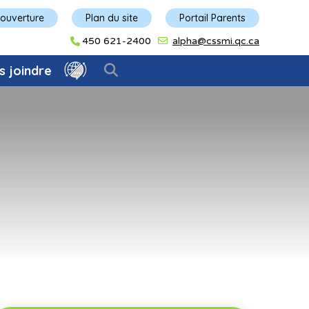
'ouverture
Plan du site
Portail Parents
450 621-2400
alpha@cssmi.qc.ca
s joindre