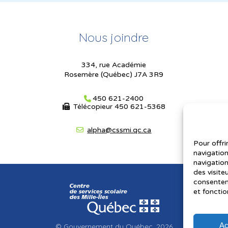
Nous joindre
334, rue Académie
Rosemère (Québec) J7A 3R9
450 621-2400
Télécopieur
450 621-5368
alpha@cssmi.qc.ca
Pour offri
navigation
navigation
des visite
consenteme
et fonctio
Ac
© Gouvernement du Québec, 2026