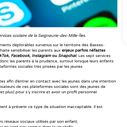
vices scolaire de la Seigneurie-des-Mille-Îles.
ments déplorables survenus sur le territoire des Basses-
aite sensibiliser les parents aux
enjeux parfois néfastes
kTok, Facebook, Instagram
ou
Snapchat
. Les sept services
 donc les parents à la prudence, surtout lorsque leurs enfants
formes sociales très prisées par les jeunes.
s afin d’entrer en contact avec les jeunes dans une intention
tilisateurs de ces plateformes sociales sont des jeunes de
et plus) pour s’y inscrire et avoir un profil personnel.
ent à prévenir ce type de situation inacceptable. Il est
rs réseaux sociaux utilisés par son enfant;
ui ne sont pas connus dans la vie réelle;