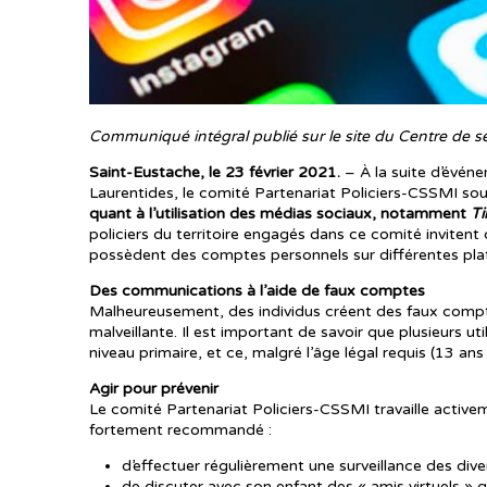
Communiqué intégral publié sur le site du Centre de ser
Saint-Eustache, le 23 février 2021.
– À la suite d’événe
Laurentides, le comité Partenariat Policiers-CSSMI souh
quant à l’utilisation des médias sociaux, notamment
Ti
policiers du territoire engagés dans ce comité invitent
possèdent des comptes personnels sur différentes plate
Des communications à l’aide de faux comptes
Malheureusement, des individus créent des faux compte
malveillante. Il est important de savoir que plusieurs u
niveau primaire, et ce, malgré l’âge légal requis (13 ans 
Agir pour prévenir
Le comité Partenariat Policiers-CSSMI travaille activem
fortement recommandé :
d’effectuer régulièrement une surveillance des dive
de discuter avec son enfant des « amis virtuels » q