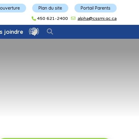
'ouverture
Plan du site
Portail Parents
450 621-2400
alpha@cssmi.qc.ca
s joindre