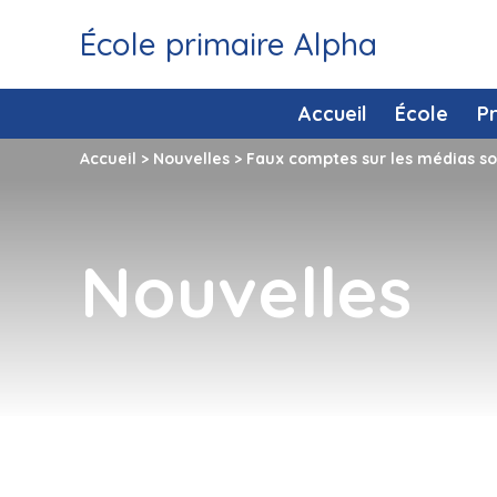
École primaire Alpha
Accueil
École
P
Accueil
>
Nouvelles
>
Faux comptes sur les médias so
Nouvelles