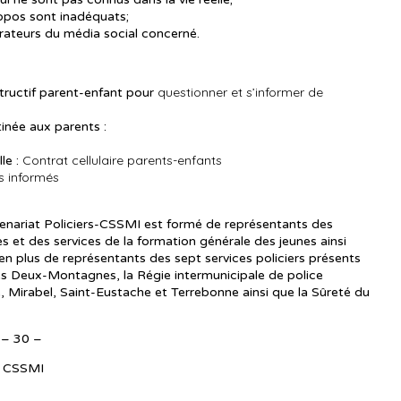
opos sont inadéquats;
trateurs du média social concerné.
questionner et s’informer de
tructif parent-enfant pour
inée aux parents :
Contrat cellulaire parents-enfants
le :
s informés
tenariat Policiers-CSSMI est formé de représentants des
es et des services de la formation générale des jeunes ainsi
n plus de représentants des sept services policiers présents
 des Deux-Montagnes, la Régie intermunicipale de police
lle, Mirabel, Saint-Eustache et Terrebonne ainsi que la Sûreté du
– 30 –
n, CSSMI