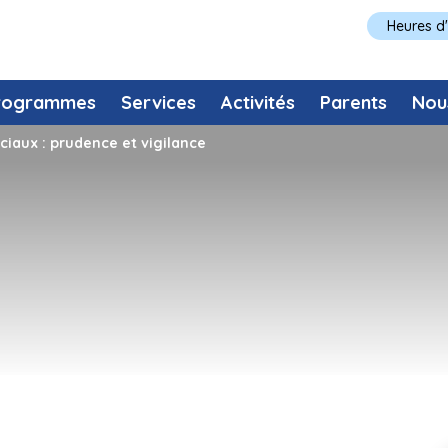
Heures d
rogrammes
Services
Activités
Parents
Nou
ciaux : prudence et vigilance