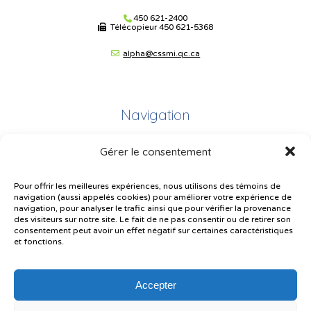
450 621-2400
Télécopieur
450 621-5368
alpha@cssmi.qc.ca
Navigation
Gérer le consentement
Plan du site
Portail Parents
Pour offrir les meilleures expériences, nous utilisons des témoins de
navigation (aussi appelés cookies) pour améliorer votre expérience de
Plainte – service à l’élève
navigation, pour analyser le trafic ainsi que pour vérifier la provenance
des visiteurs sur notre site. Le fait de ne pas consentir ou de retirer son
Politique de confidentialité
consentement peut avoir un effet négatif sur certaines caractéristiques
et fonctions.
Accepter